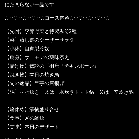
にたまらない一品です。
∴‥∵‥∴‥∵‥∴コース内容∴‥∵‥∴‥∵‥∴
【先附】季節野菜と特製みそ2種
【菜】蒸し鶏のシーザーサラダ
【小鉢】自家製冷奴
【刺身】サーモンの薬味添え
【揚げ物】伝説の手羽唐『チキンボーン』
【焼き物】本日の焼き鳥
【旬の逸品】里芋の唐揚げ
【鍋】～水炊き 又は 水炊きトマト鍋 又は 辛炊き鍋
～
【箸休め】漬物盛り合せ
【食事】〆の雑炊
【甘味】本日のデザート