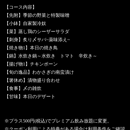
【コース内容】
【先附】季節の野菜と特製味噌
【小鉢】自家製冷奴
【菜】蒸し鶏のシーザーサラダ
【刺身】炙り〆サバ~薬味添え~
【焼き物1】本日の焼き鳥
【鍋】水炊き鍋～水炊き トマト 辛炊き～
【揚げ物1】チキンボーン
【旬の逸品】わかさぎの南蛮漬け
【箸休め】漬物盛り合わせ
【食事】〆の雑炊
【甘味】本日のデザート
※プラス500円(税込)でプレミアム飲み放題に変更。
※クーポン利用による特典がある場合は利用条件をご確認