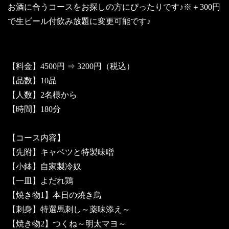
お酒に合うコースをお探しの方にぴったりです♪※＋300円
で生ビール付飲み放題に変更可能です♪
【料金】4500円 ⇒ 3200円（税込）
【品数】10品
【人数】2名様から
【時間】180分
【コース内容】
【先附】キャベツと特製味噌
【小鉢】自家製冷奴
【一皿】よだれ鶏
【焼き物1】本日の焼き鳥
【刺身】特選馬刺し～薬味添え～
【焼き物2】つくね～明太マヨ～