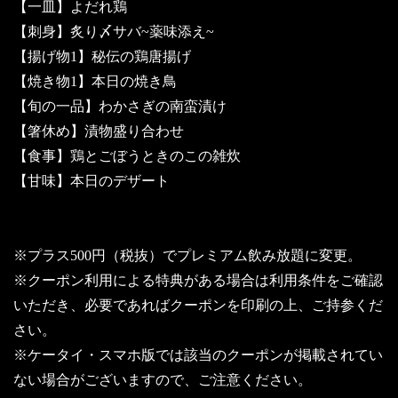
【一皿】よだれ鶏
【刺身】炙り〆サバ~薬味添え~
【揚げ物1】秘伝の鶏唐揚げ
【焼き物1】本日の焼き鳥
【旬の一品】わかさぎの南蛮漬け
【箸休め】漬物盛り合わせ
【食事】鶏とごぼうときのこの雑炊
【甘味】本日のデザート
※プラス500円（税抜）でプレミアム飲み放題に変更。
※クーポン利用による特典がある場合は利用条件をご確認
いただき、必要であればクーポンを印刷の上、ご持参くだ
さい。
※ケータイ・スマホ版では該当のクーポンが掲載されてい
ない場合がございますので、ご注意ください。