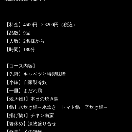
【料金】4500円 ⇒ 3200円（税込）
【品数】9品
【人数】2名様から
【時間】180分
【コース内容】
【先附】キャベツと特製味噌
【小鉢】自家製冷奴
【一皿】よだれ鶏
【焼き物1】本日の焼き鳥
【鍋】水炊き鍋～水炊き トマト鍋 辛炊き鍋～
【揚げ物1】チキン南蛮
【箸休め】漬物盛り合せ
【食事】〆の雑炊