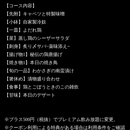
【コース内容】
【先附】キャベツと特製味噌
【小鉢】自家製冷奴
【一皿】よだれ鶏
【菜】蒸し鶏のシーザーサラダ
【刺身】炙り〆サバ~薬味添え~
【揚げ物1】秘伝の鶏唐揚げ
【焼き物1】本日の焼き鳥
【旬の一品】わかさぎの南蛮漬け
【箸休め】漬物盛り合わせ
【食事】鶏とごぼうときのこの雑炊
【甘味】本日のデザート
※プラス500円（税抜）でプレミアム飲み放題に変更。
※クーポン利用による特典がある場合は利用条件をご確認