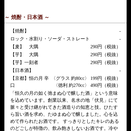
～ 焼酎・日本酒 ～
【焼酎】
-
ロック・水割り・ソーダ・ストレート
-
【麦】 大隅
290円（税抜）
【芋】 大隅
290円（税抜）
【芋】一刻者
290円（税抜）
【日本酒】
-
【京都】恒の月 辛
〈グラス 約80cc〉 199円（税抜）
口
〈徳利 約270cc〉 490円（税抜）
「恒久の月の如く弛まぬ心で醸した酒」という意味
を込めています。創業以来、名水の地「伏見」にて
脈々と受け継がれてきた酒造りの知恵と技。ひたす
ら旨い酒を求め、たゆまぬ心で醸しました。心を込
めて作られたお酒です。 すっきりとしたキレのある
のどごしが特徴の、飲み飽きしないお酒です。冷や