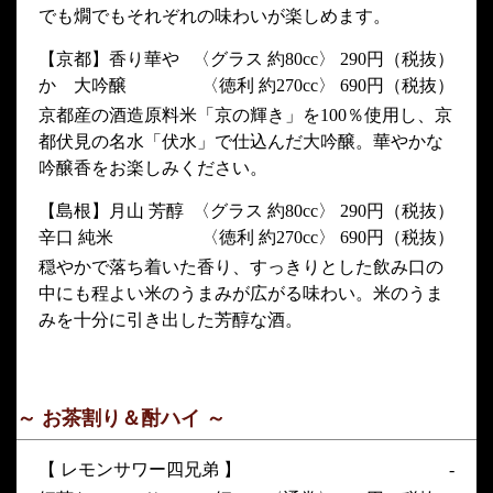
でも燗でもそれぞれの味わいが楽しめます。
【京都】香り華や
〈グラス 約80cc〉 290円（税抜）
か 大吟醸
〈徳利 約270cc〉 690円（税抜）
京都産の酒造原料米「京の輝き」を100％使用し、京
都伏見の名水「伏水」で仕込んだ大吟醸。華やかな
吟醸香をお楽しみください。
【島根】月山 芳醇
〈グラス 約80cc〉 290円（税抜）
辛口 純米
〈徳利 約270cc〉 690円（税抜）
穏やかで落ち着いた香り、すっきりとした飲み口の
中にも程よい米のうまみが広がる味わい。米のうま
みを十分に引き出した芳醇な酒。
～ お茶割り＆酎ハイ ～
【 レモンサワー四兄弟 】
-