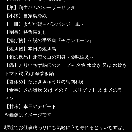
【菜】鶏生ハムのシーザーサラダ
【小鉢】自家製冷奴
【一皿】よだれ鶏～バンバンジー風～
【刺身】特選馬刺し
【揚げ物】伝説の手羽唐『チキンボーン』
【焼き物】本日の焼き鳥
【旬の逸品】北海タコの刺身～薬味添え～
【鍋】とりいちず秘伝のスープ～ 名物 水炊き 又は 水炊き
トマト鍋 又は 辛炊き鍋
【箸休め】たたききゅうりの梅肉和え
【食事】〆の雑炊 又は 〆のチーズリゾット 又は 〆のラー
メン
【甘味】本日のデザート
※画像はイメージです
駅近でお仕事終わりにも気軽に立ち寄れるとりいちずは、