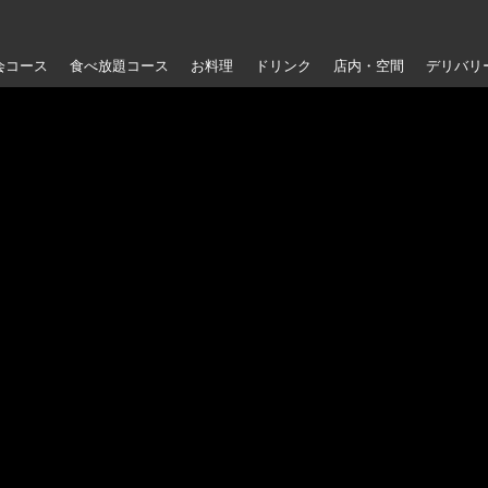
会コース
食べ放題コース
お料理
ドリンク
店内・空間
デリバリ